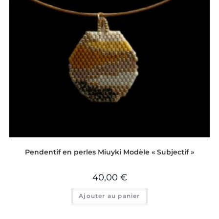
Pendentif en perles Miuyki Modèle « Subjectif »
40,00
€
Ajouter au panier