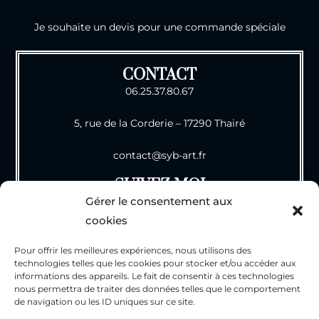
Je souhaite un devis pour une commande spéciale
CONTACT
06.25.37.80.67
5, rue de la Corderie – 17290 Thairé
contact@syb-art.fr
SUIVEZ MOI
Gérer le consentement aux
cookies
INFOS
Pour offrir les meilleures expériences, nous utilisons des
technologies telles que les cookies pour stocker et/ou accéder aux
CGV
informations des appareils. Le fait de consentir à ces technologies
nous permettra de traiter des données telles que le comportement
Mentions Légales
de navigation ou les ID uniques sur ce site.
Politique de Confidentialité