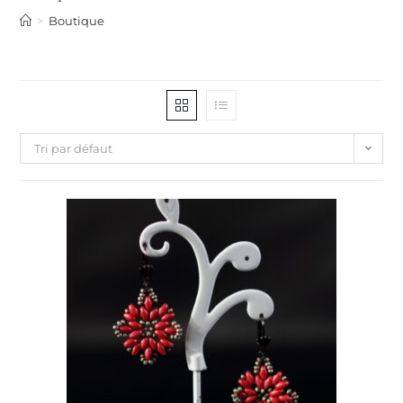
>
Boutique
Tri par défaut