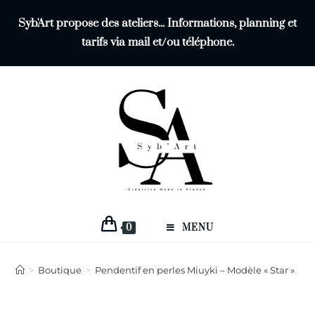
Syb'Art propose des ateliers... Informations, planning et
tarifs via mail et/ou téléphone.
0
MENU
>
Boutique
>
Pendentif en perles Miuyki – Modèle « Star »