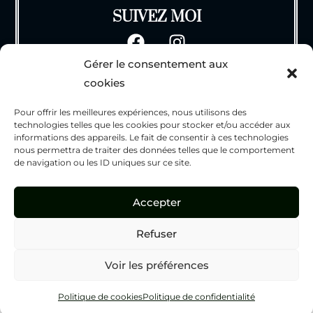
SUIVEZ MOI
Gérer le consentement aux
INFOS
cookies
CGV
Pour offrir les meilleures expériences, nous utilisons des
Mentions Légales
technologies telles que les cookies pour stocker et/ou accéder aux
Politique de Confidentialité
informations des appareils. Le fait de consentir à ces technologies
nous permettra de traiter des données telles que le comportement
Politique des cookies
de navigation ou les ID uniques sur ce site.
Contact
Accepter
Refuser
Voir les préférences
Copyright 2026 - Syb'Art
Politique de cookies
Politique de confidentialité