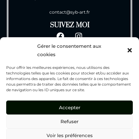
contact@syb-art.fr
SUIVEZ MOI
Gérer le consentement aux
INFOS
cookies
CGV
Pour offrir les meilleures expériences, nous utilisons des
Mentions Légales
technologies telles que les cookies pour stocker et/ou accéder aux
Politique de Confidentialité
informations des appareils. Le fait de consentir à ces technologies
nous permettra de traiter des données telles que le comportement
Politique des cookies
de navigation ou les ID uniques sur ce site.
Contact
Accepter
Refuser
Voir les préférences
Copyright 2026 - Syb'Art