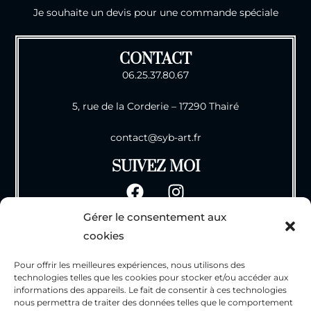
Je souhaite un devis pour une commande spéciale
CONTACT
06.25.37.80.67
5, rue de la Corderie – 17290 Thairé
contact@syb-art.fr
SUIVEZ MOI
Gérer le consentement aux
INFOS
cookies
CGV
Pour offrir les meilleures expériences, nous utilisons des
Mentions Légales
technologies telles que les cookies pour stocker et/ou accéder aux
Politique de Confidentialité
informations des appareils. Le fait de consentir à ces technologies
nous permettra de traiter des données telles que le comportement
Politique des cookies