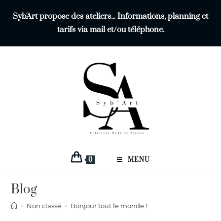
Syb'Art propose des ateliers... Informations, planning et
tarifs via mail et/ou téléphone.
0
MENU
Blog
>
Non classé
>
Bonjour tout le monde !